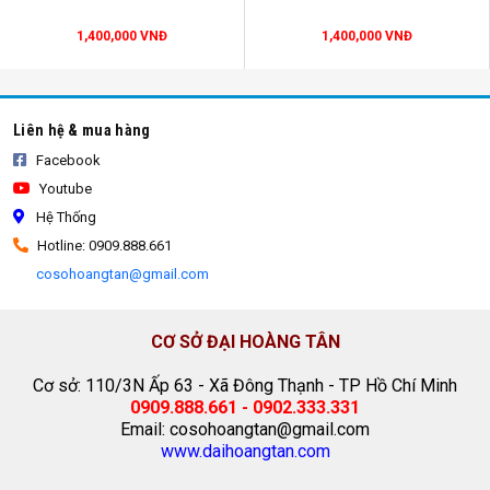
1,400,000 VNĐ
1,400,000 VNĐ
Liên hệ & mua hàng
Facebook
Youtube
Hệ Thống
Hotline: 0909.888.661
cosohoangtan@gmail.com
dù inox
CƠ SỞ ĐẠI HOÀNG TÂN
Cơ sở: 110/3N Ấp 63 - Xã Đông Thạnh - TP Hồ Chí Minh
0909.888.661 - 0902.333.331
Email: cosohoangtan@gmail.com
www.daihoangtan.com