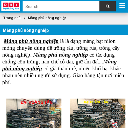
Trang chủ
Màng phủ nông nghiệp
Màng phủ nông nghiệp
Màng phủ nông nghiệp
là là dạng màng bạt nilon
mỏng chuyên dùng để trồng râu, trồng rưa, trồng cây
nông nghiệp.
Màng phủ nông nghiệp
có tác dụng
chống côn trùng, hạn chế cỏ dại, giữ ẩm đất...
Màng
phủ nông nghiệp
có giá thành rẻ, nhiều khổ bạt khác
nhau nên nhiều người sử dụng. Giao hàng tận nơi miễn
phí.