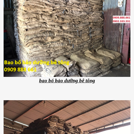
bao bố bảo dưỡng bê tông