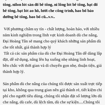
tông, nilon lót sàn đổ bê tông, ni lông lót bê tông, bạt đổ
bê tông, bạt lót ao hồ, lưới che công trình, bao bố bảo
dưỡng bê tông, bao bố cũ...v.v..
Vớí phương châm uy tín - chất lượng, hoàn hảo, với nhiều
năm kinh nghiệm trong lĩnh vực kinh doanh dù che nắng,
Đại Hoàng Tân sẽ mang cho quý khách những sản phẩm dù
che tốt nhất, giá thành hợp lý
Tất cả các sản phẩm của dù che Đại Hoàng Tân dễ dàng lắp
đặt, dễ sử dụng, nâng lên hạ xuống nhẹ nhàng linh hoạt,
bền chắc với thời gian và di chuyển gọn nhẹ, thuận tiện, giá
thành hợp lý.
Sản phẩm dù che nắng của chúng tôi được sản xuất trực tiếp
tại kho, không qua trung gian nên giá thành rẻ, tiết kiệm chi
phí cho người tiêu dùng, chúng tôi nhận đặt số lượng lớn dù
che nắng, dù cafe, dù lệch tâm, dù che sự kiện.....Chúng tôi