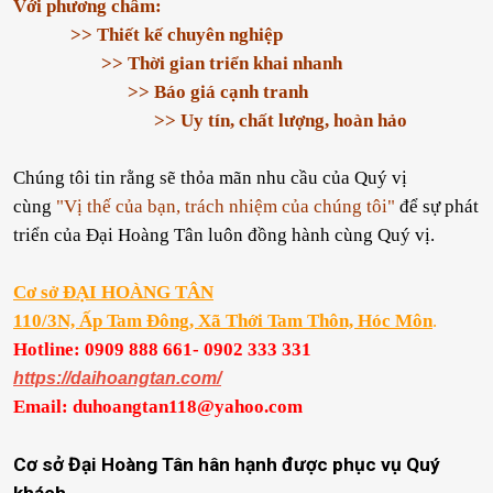
Với phương châm:
>> Thiết kế chuyên nghiệp
>> Thời gian triển khai nhanh
>> Báo giá cạnh tranh
>> Uy tín, chất lượng, hoàn hảo
Chúng tôi tin rằng sẽ thỏa mãn nhu cầu của Quý vị
cùng
"Vị thế của bạn, trách nhiệm của chúng tôi"
để sự phát
triển của Đại Hoàng Tân luôn đồng hành cùng Quý vị.
Cơ sở ĐẠI HOÀNG TÂN
110/3N, Ấp Tam Đông, Xã Thới Tam Thôn, Hóc Môn
.
Hotline:
0909 888 661- 0902 333 331
https://daihoangtan.com/
Email: duhoangtan118@yahoo.com
Cơ sở Đại Hoàng Tân hân hạnh được phục vụ Quý