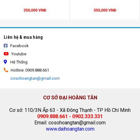
hàng của quý khách hàng, theo kg, theo độ dày, theo
350,000 VNĐ
350,000 VNĐ
kích thước khổ. Giao hàng tận công trường cho quý
khách.
Liên hệ & mua hàng
Màu sắc: trắng trong, trắng sữa, xanh đen, đen.
Facebook
Youtube
Kích thước khổ nilon lót đổ bê tông từ 1m đến 6m.
Hệ Thống
Hotline: 0909.888.661
cosohoangtan@gmail.com
Đại Hoàng Tân là đơn vị chuyên sản xuất cung cấp
các loại nilon lót sàn đổ bê tông, nilon trải sàn, nilon
chống thấm, nilon lót nền.
CƠ SỞ ĐẠI HOÀNG TÂN
Cơ sở: 110/3N Ấp 63 - Xã Đông Thạnh - TP Hồ Chí Minh
0909.888.661 - 0902.333.331
Email: cosohoangtan@gmail.com
www.daihoangtan.com