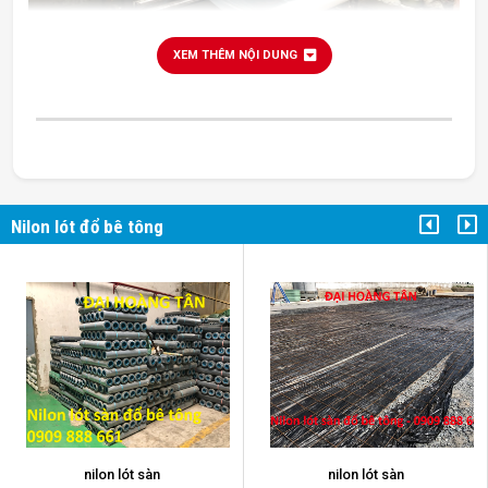
XEM THÊM NỘI DUNG
nilon lót sàn đổ bê tông
Nilon lót đổ bê tông
Sàn phầm
Nilon lót sàn đổ bê tông
có tác dụng chống
thấm tốt, dùng lót trước khi đổ bê tông nhằm tránh mất
nước bê tông, giá thành rẻ nên nhiều nhà thầu tin
tưởng và sử dụng.
Sản phẩm ni lông lót sàn đổ bê tông của chúng tôi
được sản xuất trực tiếp, giá thành rẻ, tiết kiệm cho quý
khách hàng. Chúng tôi nhận sản xuất theo đơn đặt
nilon lót sàn
nilon lót sàn