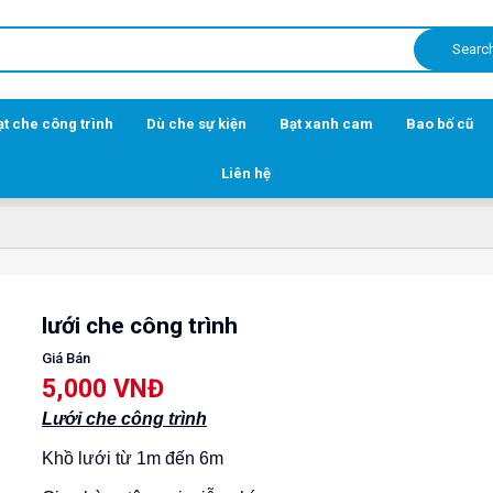
Searc
ạt che công trình
Dù che sự kiện
Bạt xanh cam
Bao bố cũ
Liên hệ
lưới che công trình
Giá Bán
5,000 VNĐ
Lưới che công trình
Khồ lưới từ 1m đến 6m