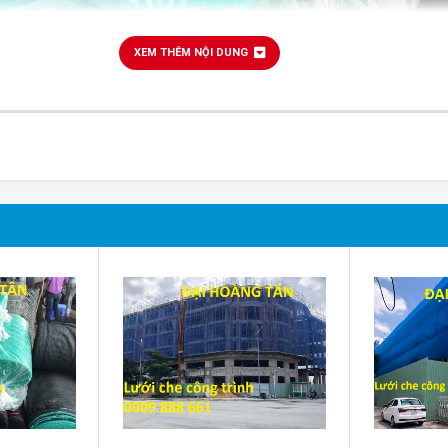
XEM THÊM NỘI DUNG
lưới che công trình