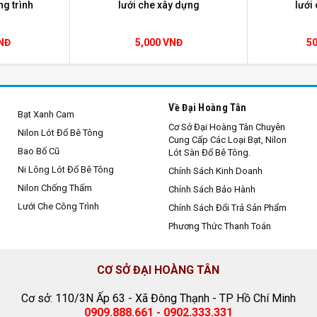
ng trình
lưới che xây dựng
lưới
VNĐ
5,000 VNĐ
5
Về Đại Hoàng Tân
Bạt Xanh Cam
Cơ Sở Đại Hoàng Tân Chuyên
Nilon Lót Đổ Bê Tông
Cung Cấp Các Loại Bạt, Nilon
Bao Bố Cũ
Lót Sàn Đổ Bê Tông.
Ni Lông Lót Đổ Bê Tông
Chính Sách Kinh Doanh
Nilon Chống Thấm
Chính Sách Bảo Hành
Lưới Che Công Trình
Chính Sách Đổi Trả Sản Phẩm
Phương Thức Thanh Toán
CƠ SỞ ĐẠI HOÀNG TÂN
Cơ sở: 110/3N Ấp 63 - Xã Đông Thạnh - TP Hồ Chí Minh
0909.888.661 - 0902.333.331