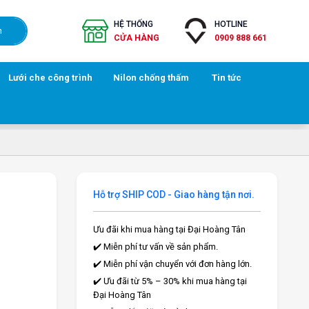
HỆ THỐNG
HOTLINE
h
CỬA HÀNG
0909 888 661
Lưới che công trình
Nilon chống thấm
Tin tức
Hỗ trợ SHIP COD - Giao hàng tận nơi.
Ưu đãi khi mua hàng tại Đại Hoàng Tân
✔️ Miễn phí tư vấn về sản phẩm.
✔️ Miễn phí vận chuyển với đơn hàng lớn.
✔️ Ưu đãi từ 5% – 30% khi mua hàng tại
Đại Hoàng Tân