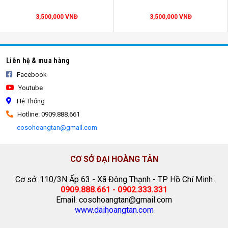
3,500,000 VNĐ
3,500,000 VNĐ
Liên hệ & mua hàng
Facebook
Youtube
Hệ Thống
Hotline: 0909.888.661
cosohoangtan@gmail.com
lều xếp
CƠ SỞ ĐẠI HOÀNG TÂN
Cơ sở: 110/3N Ấp 63 - Xã Đông Thạnh - TP Hồ Chí Minh
0909.888.661 - 0902.333.331
Email: cosohoangtan@gmail.com
www.daihoangtan.com
Với trên 10 năm kinh nghiệm trong lĩnh vực kinh doanh
lều xếp chợ đêm
,
lều xếp di động
,
lều xếp bán hàng,