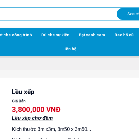
Searc
ạt che công trình
Dù che sự kiện
Bạt xanh cam
Bao bố cũ
Liên hệ
Lều xếp
Giá Bán
3,800,000 VNĐ
Lều xếp chợ đêm
Kích thước 3m x3m, 3m50 x 3m50...