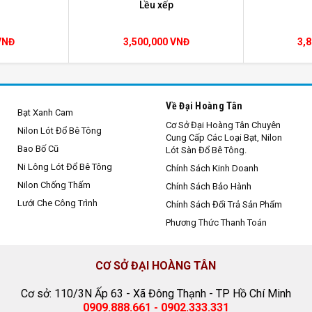
Lều xếp
VNĐ
3,500,000 VNĐ
3,
Về Đại Hoàng Tân
Bạt Xanh Cam
lều xếp chợ đêm
Cơ Sở Đại Hoàng Tân Chuyên
Nilon Lót Đổ Bê Tông
Cung Cấp Các Loại Bạt, Nilon
Bao Bố Cũ
Lót Sàn Đổ Bê Tông.
Ni Lông Lót Đổ Bê Tông
Chính Sách Kinh Doanh
Nilon Chống Thấm
Chính Sách Bảo Hành
Lưới Che Công Trình
Chính Sách Đổi Trả Sản Phẩm
Phương Thức Thanh Toán
CƠ SỞ ĐẠI HOÀNG TÂN
Cơ sở: 110/3N Ấp 63 - Xã Đông Thạnh - TP Hồ Chí Minh
0909.888.661 - 0902.333.331