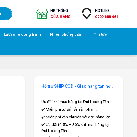
HỆ THỐNG
HOTLINE
h
CỬA HÀNG
0909 888 661
Lưới che công trình
Nilon chống thấm
Tin tức
Hỗ trợ SHIP COD - Giao hàng tận nơi.
Ưu đãi khi mua hàng tại Đại Hoàng Tân
✔️ Miễn phí tư vấn về sản phẩm.
✔️ Miễn phí vận chuyển với đơn hàng lớn.
✔️ Ưu đãi từ 5% – 30% khi mua hàng tại
Đại Hoàng Tân