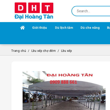
Giới thiệu
Dù lệch tâm
Dù che nắng
B
Trang chủ
Lều xếp chợ đêm
Lều xếp