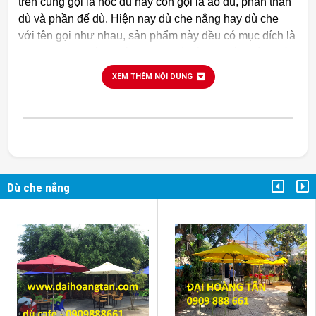
trên cùng gọi là nóc dù hay còn gọi là áo dù, phần thân
dù và phần đế dù. Hiện nay dù che nắng hay dù che
với tên gọi như nhau, sản phẩm này đều có mục đích là
che mưa che nắng, dùng trang trí, dù che nắng là thiết
bị tạo bóng mát dùng ngoài trời, giúp che chắn ánh
XEM THÊM NỘI DUNG
nắng trực tiếp, vải dù che nắng che mưa che nắng tốt
giảm nhiệt và hạn chế tác hại của tia UV. Sản phẩm
thường được thiết kế với khung kim loại chắc chắn kết
hợp vải dù chuyên dụng có khả năng chống thấm và
chống nắng tốt..
Dù che nắng