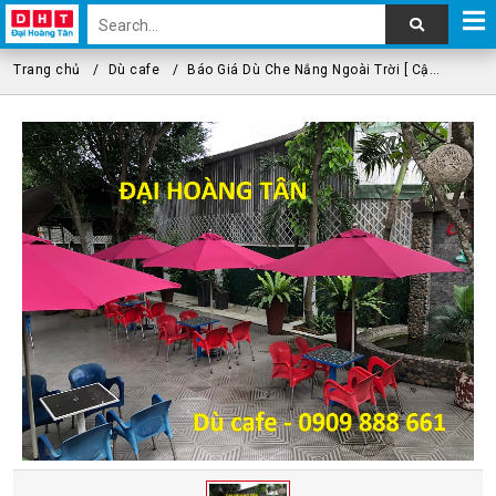
Trang chủ
Dù cafe
Báo Giá Dù Che Nắng Ngoài Trời [ Cập Nhật 2H Trước Mới Nhất 2026]