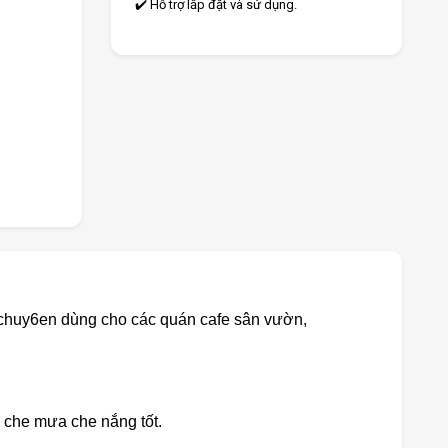
✔️ Hỗ trợ lắp đặt và sử dụng.
 chuy6en dùng cho các quán cafe sân vườn,
, che mưa che nắng tốt.