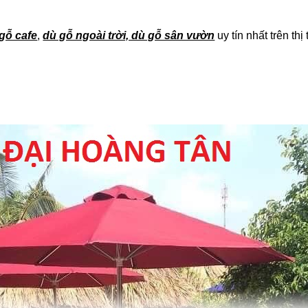
gỗ cafe
,
dù gỗ ngoài trời, dù gỗ sân vườn
uy tín nhất trên th