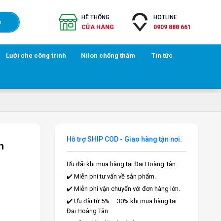
HỆ THỐNG
HOTLINE
h
CỬA HÀNG
0909 888 661
Lưới che công trình
Nilon chống thấm
Tin tức
Hỗ trợ SHIP COD - Giao hàng tận nơi.
n
Ưu đãi khi mua hàng tại Đại Hoàng Tân
✔️ Miễn phí tư vấn về sản phẩm.
✔️ Miễn phí vận chuyển với đơn hàng lớn.
✔️ Ưu đãi từ 5% – 30% khi mua hàng tại
Đại Hoàng Tân