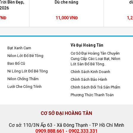
rời Bền Đẹp,
Dù che nắng
d
 2026
VNĐ
11,000 VNĐ
1,
Về Đại Hoàng Tân
Bạt Xanh Cam
Cơ Sở Đại Hoàng Tân Chuyên
Nilon Lót Đổ Bê Tông
Cung Cấp Các Loại Bạt, Nilon
Bao Bố Cũ
Lót Sàn Đổ Bê Tông.
Ni Lông Lót Đổ Bê Tông
Chính Sách Kinh Doanh
Nilon Chống Thấm
Chính Sách Bảo Hành
Lưới Che Công Trình
Chính Sách Đổi Trả Sản Phẩm
Phương Thức Thanh Toán
CƠ SỞ ĐẠI HOÀNG TÂN
Cơ sở: 110/3N Ấp 63 - Xã Đông Thạnh - TP Hồ Chí Minh
0909.888.661 - 0902.333.331