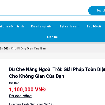
Searc
ạt che công trình
Dù che sự kiện
Bạt xanh cam
Bao bố cũ
Liên hệ
oàn Diện Cho Không Gian Của Bạn
Dù Che Nắng Ngoài Trời: Giải Pháp Toàn Diệ
Cho Không Gian Của Bạn
Giá Bán
1,100,000 VNĐ
Dù che nắng
Đ
ường kính 3m, cao 2m50.