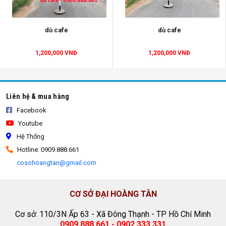
dù cafe
dù cafe
1,200,000 VNĐ
1,200,000 VNĐ
Liên hệ & mua hàng
Facebook
Youtube
Hệ Thống
Hotline: 0909.888.661
cosohoangtan@gmail.com
dù cafe
CƠ SỞ ĐẠI HOÀNG TÂN
Cơ sở: 110/3N Ấp 63 - Xã Đông Thạnh - TP Hồ Chí Minh
0909.888.661 - 0902.333.331