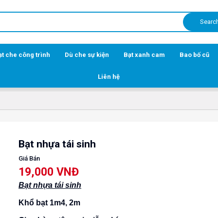
Searc
ạt che công trình
Dù che sự kiện
Bạt xanh cam
Bao bố cũ
Liên hệ
Bạt nhựa tái sinh
Giá Bán
19,000 VNĐ
Bạt nhựa tái sinh
Khổ bạt 1m4, 2m