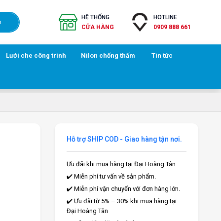
HỆ THỐNG
HOTLINE
h
CỬA HÀNG
0909 888 661
Lưới che công trình
Nilon chống thấm
Tin tức
Hỗ trợ SHIP COD - Giao hàng tận nơi.
Ưu đãi khi mua hàng tại Đại Hoàng Tân
✔️ Miễn phí tư vấn về sản phẩm.
✔️ Miễn phí vận chuyển với đơn hàng lớn.
✔️ Ưu đãi từ 5% – 30% khi mua hàng tại
Đại Hoàng Tân