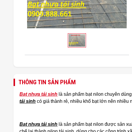
THÔNG TIN SẢN PHẨM
Bạt nhựa tái sinh
là sản phẩm bạt nilon chuyên dùng
tái sinh
có giá thành rẻ, nhiều khổ bạt lớn nên nhiều
Bạt nhựa tái sinh
là sản phẩm bạt nilon được sản xuấ
chế lại thành nilon tái sinh, dùng cho các công trìn