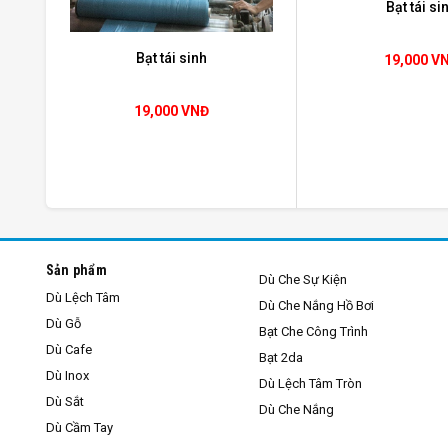
Bạt tái si
Bạt tái sinh
19,000 V
19,000 VNĐ
Với trên 10 năm kinh nghiệm trong lĩnh vực sản xuất,
tái sinh để đổ bê tông với giá thành rẻ nhất, tiết ki
trực tiếp nên giá thành rẻ, tiết kiệm cho quý khách hàn
Sản phẩm
Dù Che Sự Kiện
Sản phẩm
bạt nhựa tái sinh
có giá thành rẻ, tiết kiệ
Dù Lệch Tâm
Dù Che Nắng Hồ Bơi
Dù Gỗ
Bạt Che Công Trình
Dù Cafe
Bạt 2da
Dù Inox
Dù Lệch Tâm Tròn
Dù Sắt
Dù Che Nắng
Dù Cầm Tay