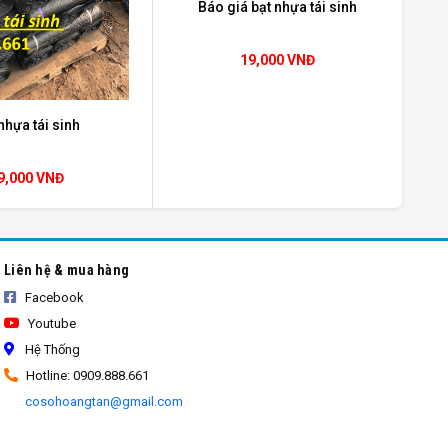
Báo giá bạt nhựa tái sinh
19,000 VNĐ
nhựa tái sinh
ến cho khách hàng những sản phẩm bạt nhựa
9,000 VNĐ
hẩm bạt tái sinh của chúng tôi được sản xuất
Liên hệ & mua hàng
Facebook
Youtube
Hệ Thống
Hotline: 0909.888.661
cosohoangtan@gmail.com