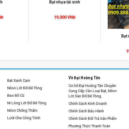
nh
Bạt nhựa tái sinh
bạt tái sinh
NĐ
19,000 VNĐ
Bạt 
 phân phối, kinh doanh
bạt nhựa tái sinh
,
chúng tôi
luôn mang đ
1
ệm cho quý khách hàng, sản phẩm
bạt tái sinh
có độ dầy cao, sản p
g.
Về Đại Hoàng Tân
Bạt Xanh Cam
m chi phí, độ dày lớn nên rất nhiều nhà thầu tin dùng và sử dụng.
Cơ Sở Đại Hoàng Tân Chuyên
Nilon Lót Đổ Bê Tông
Cung Cấp Các Loại Bạt, Nilon
Bao Bố Cũ
Lót Sàn Đổ Bê Tông.
Ni Lông Lót Đổ Bê Tông
Chính Sách Kinh Doanh
Nilon Chống Thấm
Chính Sách Bảo Hành
Lưới Che Công Trình
Chính Sách Đổi Trả Sản Phẩm
Phương Thức Thanh Toán