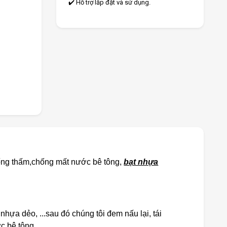
✔️ Hỗ trợ lắp đặt và sử dụng.
hống thấm,chống mất nước bê tông,
bạt nhựa
ựa dẻo, ...sau đó chúng tôi đem nấu lại, tái
c bê tông.