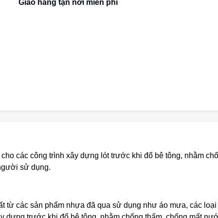
Giao hàng tận nơi miễn phí
 cho các công trình xây dựng lót trước khi đổ bê tông, nhằm c
 người sử dụng.
t từ các sản phẩm nhựa đã qua sử dụng như áo mưa, các loại nh
h xây dựng trước khi đổ bê tông, nhằm chống thấm, chống mất nướ