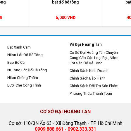
ông
bạt đổ bê tông
bạ
Đ
5,000 VNĐ
4
Về Đại Hoàng Tân
Bạt Xanh Cam
Cơ Sở Đại Hoàng Tân Chuyên
Nilon Lót Đổ Bê Tông
Cung Cấp Các Loại Bạt, Nilon
Bao Bố Cũ
Lót Sàn Đổ Bê Tông.
Ni Lông Lót Đổ Bê Tông
Chính Sách Kinh Doanh
Nilon Chống Thấm
Chính Sách Bảo Hành
Lưới Che Công Trình
Chính Sách Đổi Trả Sản Phẩm
Phương Thức Thanh Toán
CƠ SỞ ĐẠI HOÀNG TÂN
Cơ sở: 110/3N Ấp 63 - Xã Đông Thạnh - TP Hồ Chí Minh
0909.888.661 - 0902.333.331