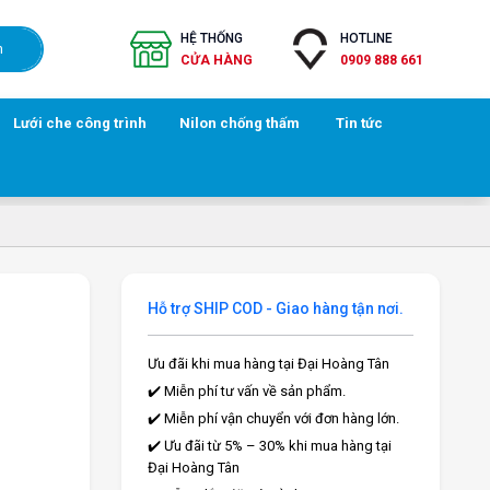
HỆ THỐNG
HOTLINE
h
CỬA HÀNG
0909 888 661
Lưới che công trình
Nilon chống thấm
Tin tức
Hỗ trợ SHIP COD - Giao hàng tận nơi.
Ưu đãi khi mua hàng tại Đại Hoàng Tân
✔️ Miễn phí tư vấn về sản phẩm.
✔️ Miễn phí vận chuyển với đơn hàng lớn.
✔️ Ưu đãi từ 5% – 30% khi mua hàng tại
Đại Hoàng Tân