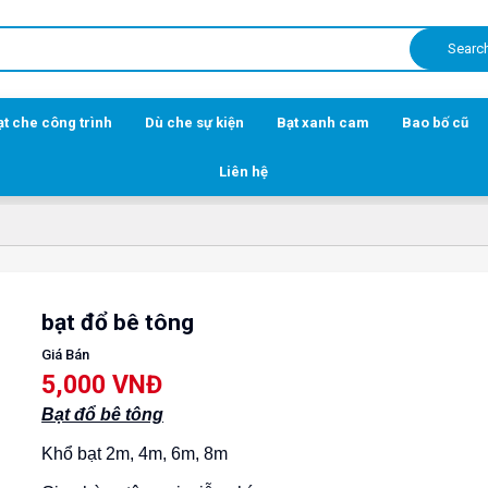
Searc
ạt che công trình
Dù che sự kiện
Bạt xanh cam
Bao bố cũ
Liên hệ
bạt đổ bê tông
Giá Bán
5,000 VNĐ
Bạt đổ bê tông
Khổ bạt 2m, 4m, 6m, 8m