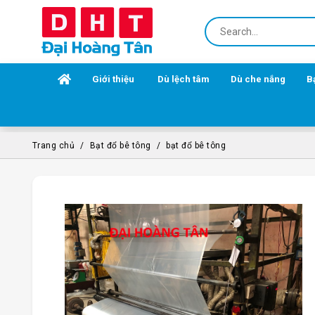
Giới thiệu
Dù lệch tâm
Dù che nắng
B
Trang chủ
Bạt đổ bê tông
bạt đổ bê tông