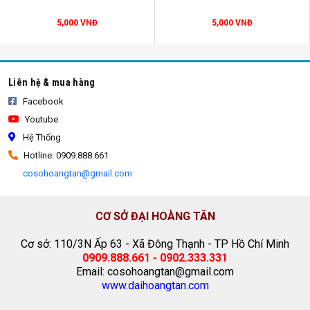
5,000 VNĐ
5,000 VNĐ
Liên hệ & mua hàng
Facebook
Youtube
Hệ Thống
Hotline: 0909.888.661
cosohoangtan@gmail.com
CƠ SỞ ĐẠI HOÀNG TÂN
Cơ sở: 110/3N Ấp 63 - Xã Đông Thạnh - TP Hồ Chí Minh
bạt chống thấm
0909.888.661 - 0902.333.331
Email: cosohoangtan@gmail.com
www.daihoangtan.com