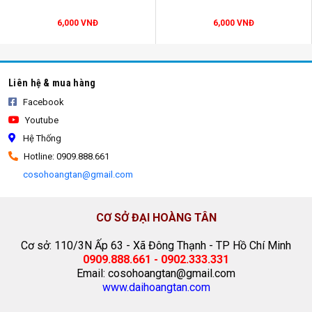
6,000 VNĐ
6,000 VNĐ
Liên hệ & mua hàng
Facebook
Youtube
Hệ Thống
Hotline: 0909.888.661
bao bố cũ
cosohoangtan@gmail.com
CƠ SỞ ĐẠI HOÀNG TÂN
Bao bố cũ
là sản phẩm dạng bao bố bị rách được tận
Cơ sở: 110/3N Ấp 63 - Xã Đông Thạnh - TP Hồ Chí Minh
dụng trong rất nhiều mục đích khác nhau đặc biệt trong
0909.888.661 - 0902.333.331
ngành xây dựng chủ yếu bao bố được tận dụng để phủ
Email: cosohoangtan@gmail.com
lên bề mặt bê tông dưỡng ẩm và giúp trong công tác
www.daihoangtan.com
chống thấm sàn bê tông rất hiệu quả.